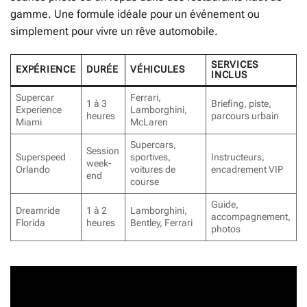
gamme. Une formule idéale pour un événement ou
simplement pour vivre un rêve automobile.
SERVICES
EXPÉRIENCE
DURÉE
VÉHICULES
INCLUS
Supercar
Ferrari,
1 à 3
Briefing, piste,
Experience
Lamborghini,
heures
parcours urbain
Miami
McLaren
Supercars,
Session
Superspeed
sportives,
Instructeurs,
week-
Orlando
voitures de
encadrement VIP
end
course
Guide,
Dreamride
1 à 2
Lamborghini,
accompagnement,
Florida
heures
Bentley, Ferrari
photos