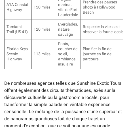
Prendre des pauses
A1A Coastal
marina,
150 miles
photo à Hollywood
Highway
ville de Fort
Beach
Lauderdale
Everglades,
Tamiami
Respecter la vitesse et
120 miles
nature
Trail (US 41)
observer la faune locale
sauvage
Ponts,
Florida Keys
coucher de
Planifier la fin de
Scenic
113 miles
soleil,
journée en fin de
Highway
ambiance
parcours
insulaire
De nombreuses agences telles que Sunshine Exotic Tours
offrent également des circuits thématiques, axés sur la
découverte culturelle ou la gastronomie locale, pour
transformer la simple balade en véritable expérience
sensorielle. Le mélange de la puissance d’une supercar et
de panoramas grandioses fait de chaque trajet un
moment d’exception, que ce soit pour une escapade