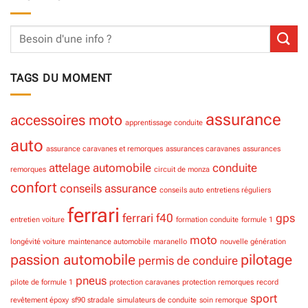
TAGS DU MOMENT
assurance
accessoires moto
apprentissage conduite
auto
assurance caravanes et remorques
assurances caravanes
assurances
attelage
automobile
conduite
remorques
circuit de monza
confort
conseils assurance
conseils auto
entretiens réguliers
ferrari
ferrari f40
gps
entretien voiture
formation conduite
formule 1
moto
longévité voiture
maintenance automobile
maranello
nouvelle génération
passion automobile
pilotage
permis de conduire
pneus
pilote de formule 1
protection caravanes
protection remorques
record
sport
revêtement époxy
sf90 stradale
simulateurs de conduite
soin remorque