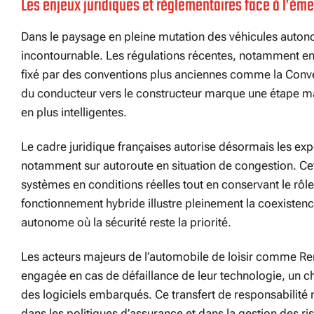
Les enjeux juridiques et réglementaires face à l’ém
Dans le paysage en pleine mutation des véhicules auton
incontournable. Les régulations récentes, notamment en 
fixé par des conventions plus anciennes comme la Conven
du conducteur vers le constructeur marque une étape ma
en plus intelligentes.
Le cadre juridique françaises autorise désormais les ex
notamment sur autoroute en situation de congestion. Cet
systèmes en conditions réelles tout en conservant le rôle
fonctionnement hybride illustre pleinement la coexistenc
autonome où la sécurité reste la priorité.
Les acteurs majeurs de l’automobile de loisir comme Ren
engagée en cas de défaillance de leur technologie, un cha
des logiciels embarqués. Ce transfert de responsabilité n
dans les politiques d’assurance et dans la gestion des ri