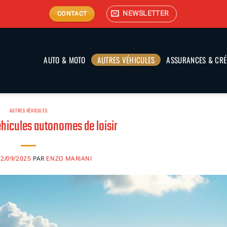
NEWSLETTER
CONTACT
AUTO & MOTO
AUTRES VÉHICULES
ASSURANCES & CRÉ
AUTRES VÉHICULES
éhicules autonomes de loisir
22/09/2025
PAR
ENZO MARIANI