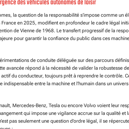
ergence des véhicules autonomes de loisir
omes, la question de la responsabilité s’impose comme un é
France en 2025, modifient en profondeur le cadre légal init
tion de Vienne de 1968. Le transfert progressif de la respo
jeure pour garantir la confiance du public dans ces machine
périmentations de conduite déléguée sur des parcours définis
te avancée répond à la nécessité de valider la robustesse d
 actif du conducteur, toujours prêt à reprendre le contrôle. C
e indispensable entre la machine et l’humain dans un univers
ault, Mercedes-Benz, Tesla ou encore Volvo voient leur resp
ngement qui impose une vigilance accrue sur la qualité et la 
’est pas seulement une question d’ordre légal, il se répercut
sques :