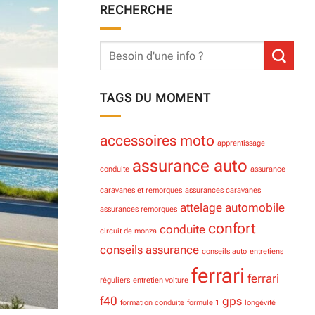
RECHERCHE
TAGS DU MOMENT
accessoires moto
apprentissage
assurance auto
conduite
assurance
caravanes et remorques
assurances caravanes
attelage
automobile
assurances remorques
confort
conduite
circuit de monza
conseils assurance
conseils auto
entretiens
ferrari
ferrari
réguliers
entretien voiture
f40
gps
formation conduite
formule 1
longévité