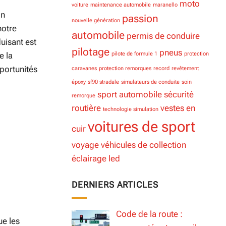
moto
voiture
maintenance automobile
maranello
on
passion
nouvelle génération
notre
automobile
permis de conduire
uisant est
pilotage
pneus
pilote de formule 1
protection
e la
pportunités
caravanes
protection remorques
record
revêtement
époxy
sf90 stradale
simulateurs de conduite
soin
sport automobile
sécurité
remorque
routière
vestes en
technologie simulation
voitures de sport
cuir
voyage
véhicules de collection
éclairage led
DERNIERS ARTICLES
Code de la route :
ue les