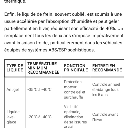
thermique.
Enfin, le liquide de frein, souvent oublié, est soumis à une
usure accélérée par l’absorption d’humidité et peut geler
partiellement en hiver, réduisant son efficacité de 40%. Un
remplacement tous les deux ans s’impose impérativement
avant la saison froide, particulièrement dans les véhicules
équipés de systèmes ABS/ESP sophistiqués.
TEMPÉRATURE
TYPE DE
FONCTION
ENTRETIEN
MINIMUM
LIQUIDE
PRINCIPALE
RECOMMANDÉ
RECOMMANDÉE
Protection
Contrôle annuel
moteur
Antigel
-35°C à -40°C
et vidange tous
contre gel et
les 5 ans
surchauffe
Visibilité
Liquide
optimale,
Contrôle avant
lave-
-20°C à -40°C
élimination
l’hiver
glace
de salissures
et gel