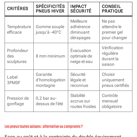
SPÉCIFICITÉS
IMPACT
CONSEIL
CRITÈRES
PNEUS HIVER
SÉCURITÉ
PRATIQUE
Meilleure
Ne pas
Température
Gomme souple
adhérence
attendre le
efficace
jusqu’à -40°C
diminuant
premier gel
dérapages
pour changer
Vérification
Profondeur
Évacuation
régulière
des
8 mm minimum
optimale de
durant la
sculptures
neige et eau
saison
Garantie
Sécurité
Choisir
Label
d’homologation
légale et
uniquement
3PMSF
montagne
reconnue
pneus certifiés
Stabilité
Contrôle
Pression de
0,2 bar au-
accrue sur
mensuel
gonflage
dessus de l’été
routes froides
obligatoire
Les pneus toutes saisons : alternative ou compromis ?
Face au coût et à la contrainte du double équipement,