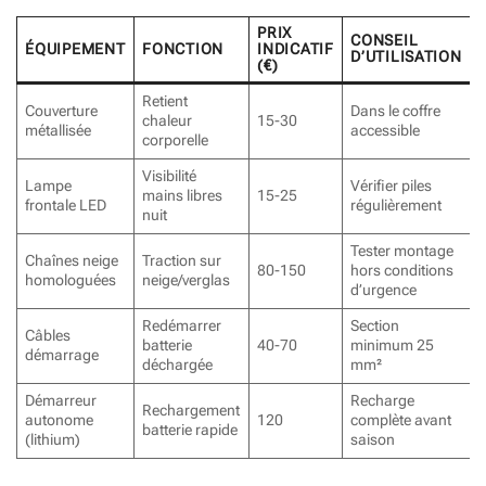
PRIX
CONSEIL
ÉQUIPEMENT
FONCTION
INDICATIF
D’UTILISATION
(€)
Retient
Couverture
Dans le coffre
chaleur
15-30
métallisée
accessible
corporelle
Visibilité
Lampe
Vérifier piles
mains libres
15-25
frontale LED
régulièrement
nuit
Tester montage
Chaînes neige
Traction sur
80-150
hors conditions
homologuées
neige/verglas
d’urgence
Redémarrer
Section
Câbles
batterie
40-70
minimum 25
démarrage
déchargée
mm²
Démarreur
Recharge
Rechargement
autonome
120
complète avant
batterie rapide
(lithium)
saison