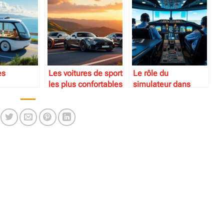
es
Les voitures de sport
Le rôle du
les plus confortables
simulateur dans
 de loisir
pour voyager
l’apprentissage du
pilotage