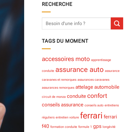
RECHERCHE
TAGS DU MOMENT
accessoires moto
apprentissage
assurance auto
conduite
assurance
caravanes et remorques
assurances caravanes
attelage
automobile
assurances remorques
confort
conduite
circuit de monza
conseils assurance
conseils auto
entretiens
ferrari
ferrari
réguliers
entretien voiture
f40
gps
formation conduite
formule 1
longévité