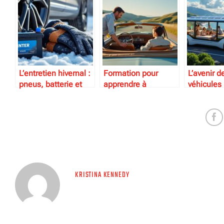
L’entretien hivernal :
Formation pour
L’avenir d
pneus, batterie et
apprendre à
véhicules
protection
conduire des
autonomes
véhicules anciens
KRISTINA KENNEDY