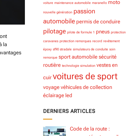
moto
voiture
maintenance automobile
maranello
passion
nouvelle génération
automobile
permis de conduire
pilotage
pneus
pilote de formule 1
protection
 ont
caravanes
protection remorques
record
revêtement
à la
époxy
sf90 stradale
simulateurs de conduite
soin
 avantages
sport automobile
sécurité
remorque
routière
vestes en
technologie simulation
voitures de sport
cuir
voyage
véhicules de collection
éclairage led
DERNIERS ARTICLES
Code de la route :