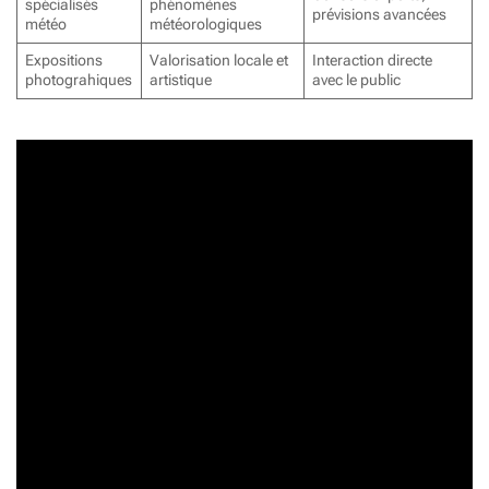
spécialisés
phénomènes
prévisions avancées
météo
météorologiques
Expositions
Valorisation locale et
Interaction directe
photograhiques
artistique
avec le public