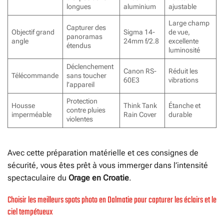
longues
aluminium
ajustable
Large champ
Capturer des
Objectif grand
Sigma 14-
de vue,
panoramas
angle
24mm f/2.8
excellente
étendus
luminosité
Déclenchement
Canon RS-
Réduit les
Télécommande
sans toucher
60E3
vibrations
l’appareil
Protection
Housse
Think Tank
Étanche et
contre pluies
imperméable
Rain Cover
durable
violentes
Avec cette préparation matérielle et ces consignes de
sécurité, vous êtes prêt à vous immerger dans l’intensité
spectaculaire du
Orage en Croatie
.
Choisir les meilleurs spots photo en Dalmatie pour capturer les éclairs et le
ciel tempétueux