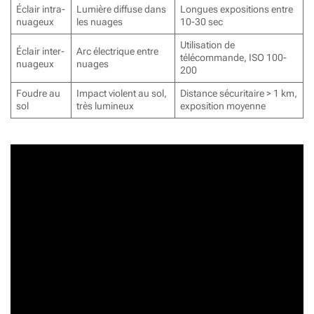
Éclair intra-
Lumière diffuse dans
Longues expositions entre
nuageux
les nuages
10-30 sec
Utilisation de
Éclair inter-
Arc électrique entre
télécommande, ISO 100-
nuageux
nuages
200
Foudre au
Impact violent au sol,
Distance sécuritaire > 1 km,
sol
très lumineux
exposition moyenne