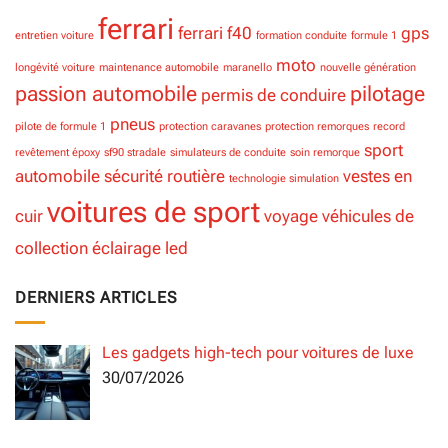
ferrari
ferrari f40
gps
entretien voiture
formation conduite
formule 1
moto
longévité voiture
maintenance automobile
maranello
nouvelle génération
passion automobile
pilotage
permis de conduire
pneus
pilote de formule 1
protection caravanes
protection remorques
record
sport
revêtement époxy
sf90 stradale
simulateurs de conduite
soin remorque
automobile
sécurité routière
vestes en
technologie simulation
voitures de sport
cuir
voyage
véhicules de
collection
éclairage led
DERNIERS ARTICLES
Les gadgets high-tech pour voitures de luxe
30/07/2026