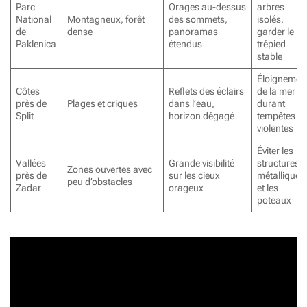
Parc
Orages au-dessus
arbres
National
Montagneux, forêt
des sommets,
isolés,
de
dense
panoramas
garder le
Paklenica
étendus
trépied
stable
Éloignemen
Côtes
Reflets des éclairs
de la mer
près de
Plages et criques
dans l’eau,
durant
Split
horizon dégagé
tempêtes
violentes
Éviter les
Vallées
Grande visibilité
structures
Zones ouvertes avec
près de
sur les cieux
métalliques
peu d’obstacles
Zadar
orageux
et les
poteaux