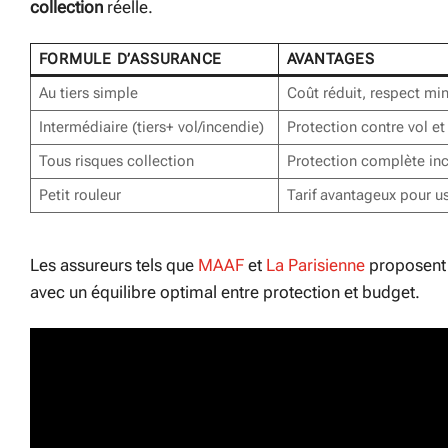
collection
réelle.
FORMULE D’ASSURANCE
AVANTAGES
Au tiers simple
Coût réduit, respect mi
Intermédiaire (tiers+ vol/incendie)
Protection contre vol et
Tous risques collection
Protection complète inc
Petit rouleur
Tarif avantageux pour u
Les assureurs tels que
MAAF
et
La Parisienne
proposent 
avec un équilibre optimal entre protection et budget.