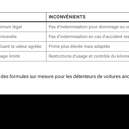
INCONVÉNIENTS
nimum légal
Pas d’indemnisation pour dommage ou v
 incendie
Pas d’indemnisation en cas d’accident re
luant la valeur agréée
Prime plus élevée mais adaptée
sage limité
Restrictions d’usage et contrôle du kilom
des formules sur mesure pour les détenteurs de voitures an