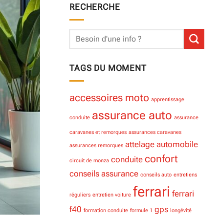
RECHERCHE
TAGS DU MOMENT
accessoires moto
apprentissage
assurance auto
conduite
assurance
caravanes et remorques
assurances caravanes
attelage
automobile
assurances remorques
confort
conduite
circuit de monza
conseils assurance
conseils auto
entretiens
ferrari
ferrari
réguliers
entretien voiture
f40
gps
formation conduite
formule 1
longévité