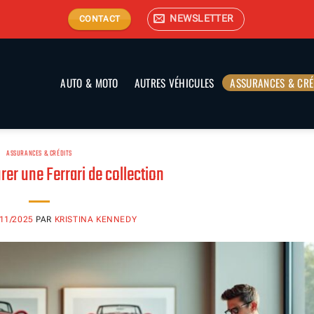
NEWSLETTER
CONTACT
AUTO & MOTO
AUTRES VÉHICULES
ASSURANCES & CRÉ
ASSURANCES & CRÉDITS
r une Ferrari de collection
/11/2025
PAR
KRISTINA KENNEDY