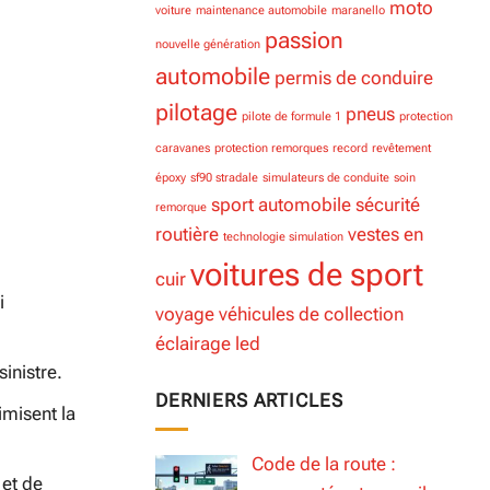
moto
voiture
maintenance automobile
maranello
passion
nouvelle génération
automobile
permis de conduire
pilotage
pneus
pilote de formule 1
protection
caravanes
protection remorques
record
revêtement
époxy
sf90 stradale
simulateurs de conduite
soin
sport automobile
sécurité
remorque
routière
vestes en
technologie simulation
voitures de sport
cuir
i
voyage
véhicules de collection
éclairage led
inistre.
DERNIERS ARTICLES
imisent la
Code de la route :
 et de