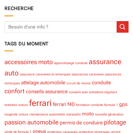
RECHERCHE
TAGS DU MOMENT
assurance
accessoires moto
apprentissage conduite
auto
assurance caravanes et remorques
assurances caravanes
assurances
attelage
automobile
conduite
remorques
circuit de monza
confort
conseils assurance
conseils auto
entretiens réguliers
ferrari
ferrari f40
gps
entretien voiture
formation conduite
formule 1
moto
longévité voiture
maintenance automobile
maranello
nouvelle génération
passion automobile
pilotage
permis de conduire
pneus
pilote de formule 1
protection caravanes
protection remorques
record