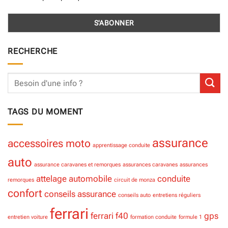
RECHERCHE
TAGS DU MOMENT
assurance
accessoires moto
apprentissage conduite
auto
assurance caravanes et remorques
assurances caravanes
assurances
attelage
automobile
conduite
remorques
circuit de monza
confort
conseils assurance
conseils auto
entretiens réguliers
ferrari
ferrari f40
gps
entretien voiture
formation conduite
formule 1