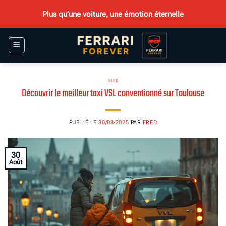
Passer
Plus qu’une voiture, une émotion éternelle
au
contenu
BLOG
Découvrir le meilleur taxi VSL conventionné sur Toulouse
PUBLIÉ LE
30/08/2025
PAR
FRED
30
Août