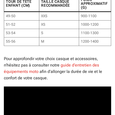
TOUR DE TÊTE
TAILLE CASQUE
APPROXIMATIF
ENFANT (CM)
RECOMMANDÉE
(G)
49-50
XXS
900-1100
51-52
XS
1000-1200
53-54
S
1100-1300
55-56
M
1200-1400
Pour approfondir votre choix casque et accessoires,
n’hésitez pas à consulter notre
guide d’entretien des
équipements moto
afin d’allonger la durée de vie et le
confort de votre casque.