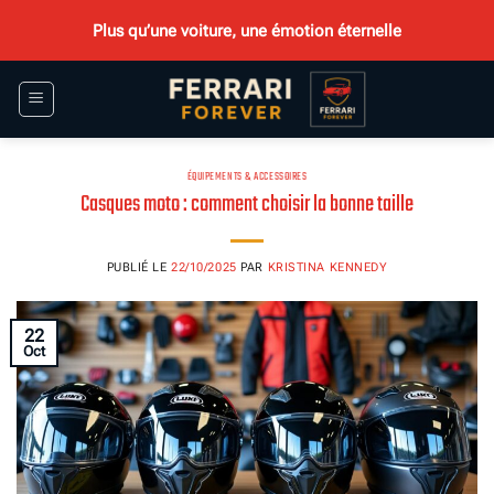
Passer
Plus qu’une voiture, une émotion éternelle
au
contenu
ÉQUIPEMENTS & ACCESSOIRES
Casques moto : comment choisir la bonne taille
PUBLIÉ LE
22/10/2025
PAR
KRISTINA KENNEDY
22
Oct