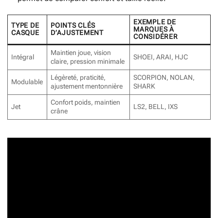
EXEMPLE DE
TYPE DE
POINTS CLÉS
MARQUES À
CASQUE
D’AJUSTEMENT
CONSIDÉRER
Maintien joue, vision
Intégral
SHOEI, ARAI, HJC
claire, pression minimale
Légèreté, praticité,
SCORPION, NOLAN,
Modulable
ajustement mentonnière
SHARK
Confort poids, maintien
Jet
LS2, BELL, IXS
crâne