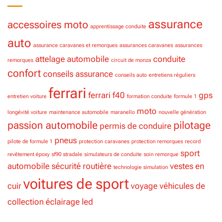
assurance
accessoires moto
apprentissage conduite
auto
assurance caravanes et remorques
assurances caravanes
assurances
attelage
automobile
conduite
remorques
circuit de monza
confort
conseils assurance
conseils auto
entretiens réguliers
ferrari
ferrari f40
gps
entretien voiture
formation conduite
formule 1
moto
longévité voiture
maintenance automobile
maranello
nouvelle génération
passion automobile
pilotage
permis de conduire
pneus
pilote de formule 1
protection caravanes
protection remorques
record
sport
revêtement époxy
sf90 stradale
simulateurs de conduite
soin remorque
automobile
sécurité routière
vestes en
technologie simulation
voitures de sport
cuir
voyage
véhicules de
collection
éclairage led