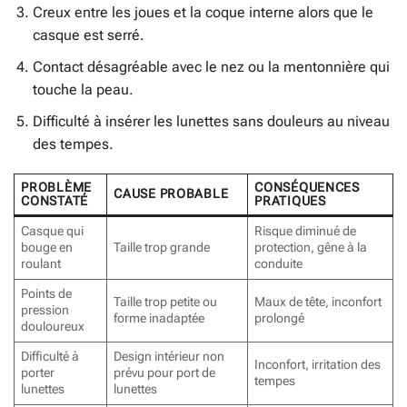
Creux entre les joues et la coque interne alors que le
casque est serré.
Contact désagréable avec le nez ou la mentonnière qui
touche la peau.
Difficulté à insérer les lunettes sans douleurs au niveau
des tempes.
PROBLÈME
CONSÉQUENCES
CAUSE PROBABLE
CONSTATÉ
PRATIQUES
Casque qui
Risque diminué de
bouge en
Taille trop grande
protection, gêne à la
roulant
conduite
Points de
Taille trop petite ou
Maux de tête, inconfort
pression
forme inadaptée
prolongé
douloureux
Difficulté à
Design intérieur non
Inconfort, irritation des
porter
prévu pour port de
tempes
lunettes
lunettes