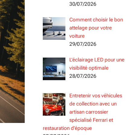
30/07/2026
Comment choisir le bon
attelage pour votre
voiture
29/07/2026
L’éclairage LED pour une
visibilité optimale
28/07/2026
Entretenir vos véhicules
de collection avec un
artisan carrossier
spécialisé Ferrari et
restauration d’époque