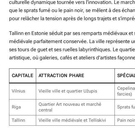
culturelle dynamique tournée vers l’innovation. Le marché
que le sprats fumé ou le pain noir, se mêlent à des écha
pour relâcher la tension après de longs trajets et s’imp
Tallinn en Estonie séduit par ses remparts médiévaux et 
médiévale parfaitement conservée. La ville représente 
ses tours de guet et ses ruelles labyrinthiques. Le quarti
artistique, où galeries, cafés et ateliers d’artistes faço
CAPITALE
ATTRACTION PHARE
SPÉCIA
Cepelina
Vilnius
Vieille ville et quartier Užupis
farcies)
Quartier Art nouveau et marché
Riga
Sprats f
central
Tallinn
Vieille ville médiévale et Telliskivi
Pain noi