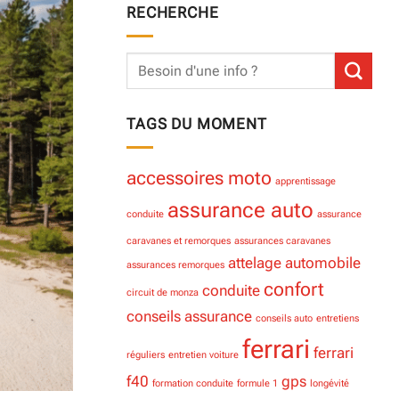
RECHERCHE
TAGS DU MOMENT
accessoires moto
apprentissage
assurance auto
conduite
assurance
caravanes et remorques
assurances caravanes
attelage
automobile
assurances remorques
confort
conduite
circuit de monza
conseils assurance
conseils auto
entretiens
ferrari
ferrari
réguliers
entretien voiture
f40
gps
formation conduite
formule 1
longévité