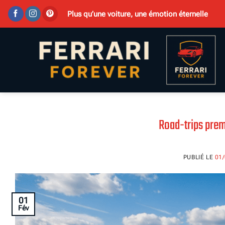
Passer
Plus qu’une voiture, une émotion éternelle
au
contenu
Road-trips prem
PUBLIÉ LE
01
01
Fév