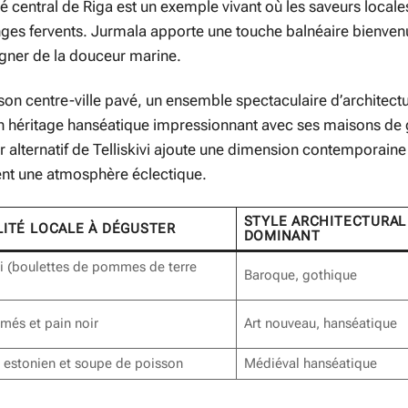
 central de Riga est un exemple vivant où les saveurs locales
nges fervents. Jurmala apporte une touche balnéaire bienvenu
régner de la douceur marine.
son centre-ville pavé, un ensemble spectaculaire d’architect
un héritage hanséatique impressionnant avec ses maisons de 
er alternatif de Telliskivi ajoute une dimension contemporaine
nnent une atmosphère éclectique.
STYLE ARCHITECTURAL
LITÉ LOCALE À DÉGUSTER
DOMINANT
i (boulettes de pommes de terre
Baroque, gothique
umés et pain noir
Art nouveau, hanséatique
r estonien et soupe de poisson
Médiéval hanséatique