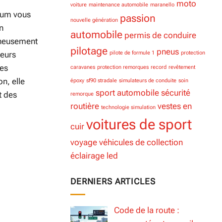
moto
voiture
maintenance automobile
maranello
ium vous
passion
nouvelle génération
on
automobile
permis de conduire
igneusement
pilotage
pneus
pilote de formule 1
protection
geurs
res
caravanes
protection remorques
record
revêtement
n, elle
époxy
sf90 stradale
simulateurs de conduite
soin
sport automobile
sécurité
t des
remorque
routière
vestes en
technologie simulation
voitures de sport
cuir
voyage
véhicules de collection
éclairage led
DERNIERS ARTICLES
Code de la route :