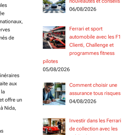
nouveautés et conseils
ules
06/08/2026
mée
 nationaux,
Ferrari et sport
erves
automobile avec les F1
nnés de
Clienti, Challenge et
programmes fitness
pilotes
05/08/2026
inéraires
aite aux
Comment choisir une
 la
assurance tous risques
t offre un
04/08/2026
 à Nida,
Investir dans les Ferrari
de collection avec les
as