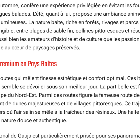
automne, confère une expérience privilégiée en évitant les fo
ongues balades. L’été, quant à lui, propose une ambiance ani
lumineuses. La nature balte, riche en forêts, rivages et parcs
gible, entre plages de sable fin, collines pittoresques et rés
aussi bien les amateurs d’histoire et de culture que les passio
de au cœur de paysages préservés.
premium en Pays Baltes
routes qui mêlent finesse esthétique et confort optimal. Ces it
emble se dévoiler sous son meilleur jour. La part belle est f
ope du Nord-Est. Parmi ces routes figure la fameuse route de
t de dunes majestueuses et de villages pittoresques. Ce traje
s où l’air salin se mêle à la fraîcheur des résineux. Une halte
e nature douce et authentique.
ational de Gauja est particulièrement prisée pour ses panoram