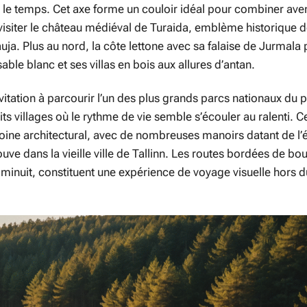
par le temps. Cet axe forme un couloir idéal pour combiner av
 visiter le château médiéval de Turaida, emblème historique d
auja. Plus au nord, la côte lettone avec sa falaise de Jurmala
ble blanc et ses villas en bois aux allures d’antan.
vitation à parcourir l’un des plus grands parcs nationaux du p
ts villages où le rythme de vie semble s’écouler au ralenti. C
imoine architectural, avec de nombreuses manoirs datant de l
uve dans la vieille ville de Tallinn. Les routes bordées de bo
e minuit, constituent une expérience de voyage visuelle hors d