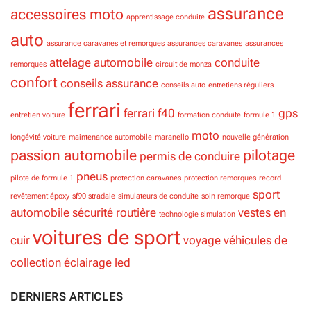
assurance
accessoires moto
apprentissage conduite
auto
assurance caravanes et remorques
assurances caravanes
assurances
attelage
automobile
conduite
remorques
circuit de monza
confort
conseils assurance
conseils auto
entretiens réguliers
ferrari
ferrari f40
gps
entretien voiture
formation conduite
formule 1
moto
longévité voiture
maintenance automobile
maranello
nouvelle génération
passion automobile
pilotage
permis de conduire
pneus
pilote de formule 1
protection caravanes
protection remorques
record
sport
revêtement époxy
sf90 stradale
simulateurs de conduite
soin remorque
automobile
sécurité routière
vestes en
technologie simulation
voitures de sport
cuir
voyage
véhicules de
collection
éclairage led
DERNIERS ARTICLES