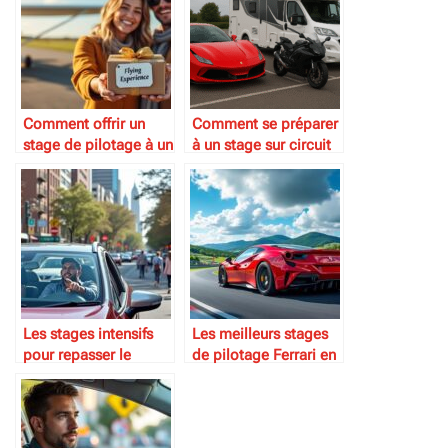
Comment offrir un
Comment se préparer
stage de pilotage à un
à un stage sur circuit
proche
Les stages intensifs
Les meilleurs stages
pour repasser le
de pilotage Ferrari en
permis rapidement
Europe