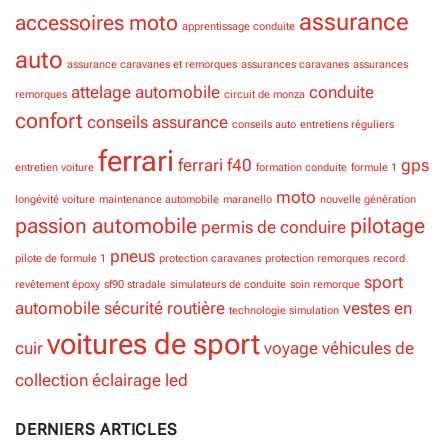
assurance
accessoires moto
apprentissage conduite
auto
assurance caravanes et remorques
assurances caravanes
assurances
attelage
automobile
conduite
remorques
circuit de monza
confort
conseils assurance
conseils auto
entretiens réguliers
ferrari
ferrari f40
gps
entretien voiture
formation conduite
formule 1
moto
longévité voiture
maintenance automobile
maranello
nouvelle génération
passion automobile
pilotage
permis de conduire
pneus
pilote de formule 1
protection caravanes
protection remorques
record
sport
revêtement époxy
sf90 stradale
simulateurs de conduite
soin remorque
automobile
sécurité routière
vestes en
technologie simulation
voitures de sport
cuir
voyage
véhicules de
collection
éclairage led
DERNIERS ARTICLES