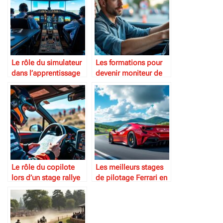
Le rôle du simulateur
Les formations pour
dans l’apprentissage
devenir moniteur de
du pilotage
conduite
Le rôle du copilote
Les meilleurs stages
lors d’un stage rallye
de pilotage Ferrari en
Europe