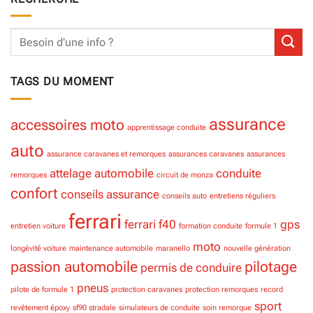
TAGS DU MOMENT
assurance
accessoires moto
apprentissage conduite
auto
assurance caravanes et remorques
assurances caravanes
assurances
attelage
automobile
conduite
remorques
circuit de monza
confort
conseils assurance
conseils auto
entretiens réguliers
ferrari
ferrari f40
gps
entretien voiture
formation conduite
formule 1
moto
longévité voiture
maintenance automobile
maranello
nouvelle génération
passion automobile
pilotage
permis de conduire
pneus
pilote de formule 1
protection caravanes
protection remorques
record
sport
revêtement époxy
sf90 stradale
simulateurs de conduite
soin remorque